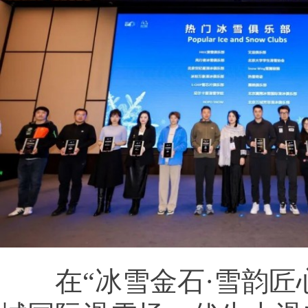
在“冰雪金石·雪韵匠心