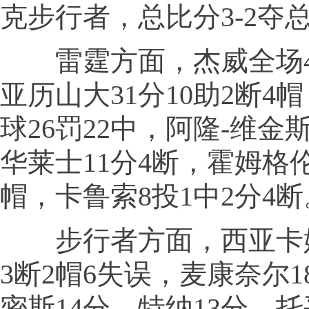
克步行者，总比分3-2夺
雷霆方面，杰威全场40
亚历山大31分10助2断4
球26罚22中，阿隆-维金斯
华莱士11分4断，霍姆格伦
帽，卡鲁索8投1中2分4断
步行者方面，西亚卡姆2
3断2帽6失误，麦康奈尔1
密斯14分，特纳13分，托