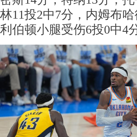
林11投2中7分，内姆布哈
利伯顿小腿受伤6投0中4分