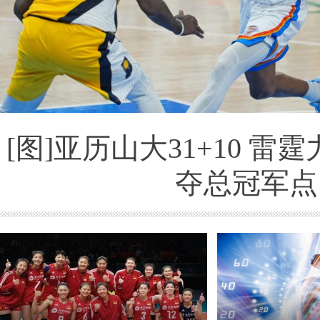
[图]亚历山大31+10 雷霆
夺总冠军点