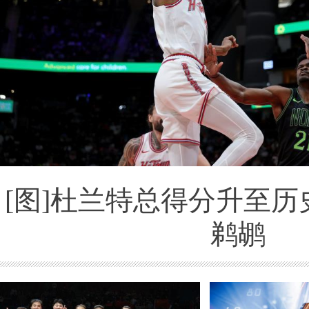
[图]杜兰特总得分升至历
鹈鹕