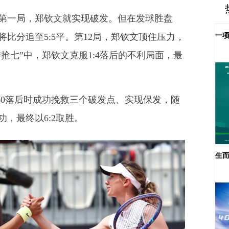
局，郑钦文就实现破发。但在发球胜盘
一项
比分追至5:5平。第12局，郑钦文顶住压力，
抢七”中，郑钦文克服1:4落后的不利局面，最
落后时成功挽救三个破发点、实现保发，随
，最终以6:2取胜。
生