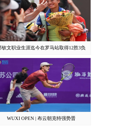
郑钦文职业生涯迄今在罗马站取得12胜3负
WUXI OPEN | 布云朝克特强势晋