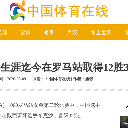
足球
篮球
冰雪
乒|羽
水上世界
生涯迄今在罗马站取得12胜
：2026-05-09
来源：
中国体育在线 | 作者：勇强
）1000罗马站女单第二轮比赛中，中国选手
6:2击败西班牙选手布克沙，晋级32强。