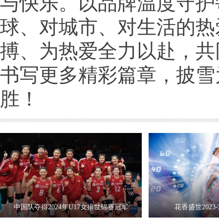
与快乐。以品牌温度守护
球、对城市、对生活的热
搏、为热爱全力以赴，共
书写更多精彩篇章，披雪
胜！
中国队夺得2024年U17女排世锦赛冠军
花香盛世2023-