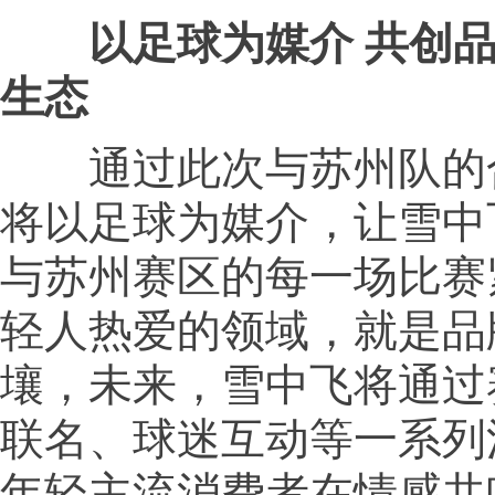
以足球为媒介 共创
生态
通过此次与苏州队的
将以足球为媒介，让雪中
与苏州赛区的每一场比赛
轻人热爱的领域，就是品
壤，未来，雪中飞将通过
联名、球迷互动等一系列
年轻主流消费者在情感共